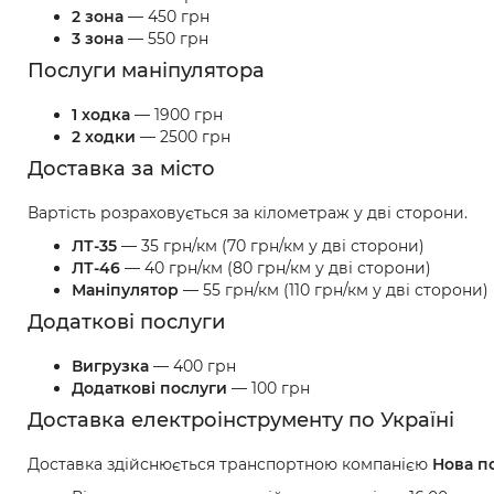
2 зона
— 450 грн
3 зона
— 550 грн
Послуги маніпулятора
1 ходка
— 1900 грн
2 ходки
— 2500 грн
Доставка за місто
Вартість розраховується за кілометраж у дві сторони.
ЛТ-35
— 35 грн/км (70 грн/км у дві сторони)
ЛТ-46
— 40 грн/км (80 грн/км у дві сторони)
Маніпулятор
— 55 грн/км (110 грн/км у дві сторони)
Додаткові послуги
Вигрузка
— 400 грн
Додаткові послуги
— 100 грн
Доставка електроінструменту по Україні
Доставка здійснюється транспортною компанією
Нова п