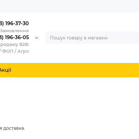
3) 196-37-30
/ Замовлення
3) 196-36-05
продажу В2В:
/ ФОП / Агро
Акції
я доставка.