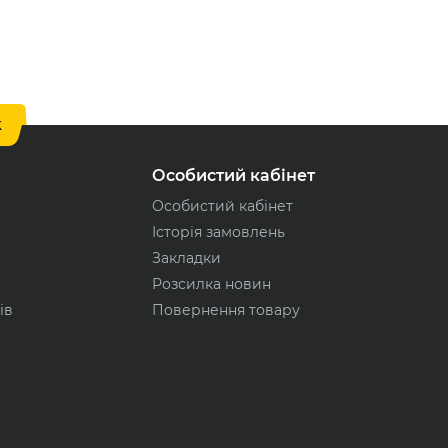
k
Особистий кабінет
Особистий кабінет
Історія замовлень
Закладки
Розсилка новин
ів
Повернення товару