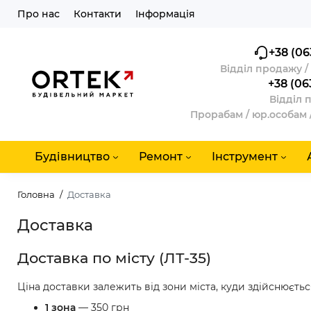
Про нас
Контакти
Інформація
+38 (06
Відділ продажу 
+38 (06
Відділ 
Прорабам / юр.особам 
Будівництво
Ремонт
Інструмент
Головна
Доставка
Доставка
Доставка по місту (ЛТ-35)
Ціна доставки залежить від зони міста, куди здійснюєтьс
1 зона
— 350 грн