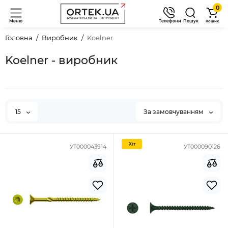
0
Меню
Телефони
Пошук
Кошик
Головна
Виробник
Koelner
Koelner - виробник
15
За замовчуванням
Хiт
УТ000043914
УТ000090126