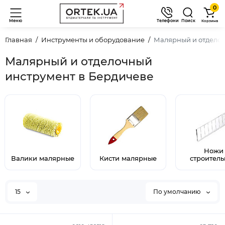
0
Меню
Телефони
Поиск
Корзина
Главная
Инструменты и оборудование
Малярный и отдело
Малярный и отделочный
инструмент в Бердичеве
Ножи
Валики малярные
Кисти малярные
строител
15
По умолчанию