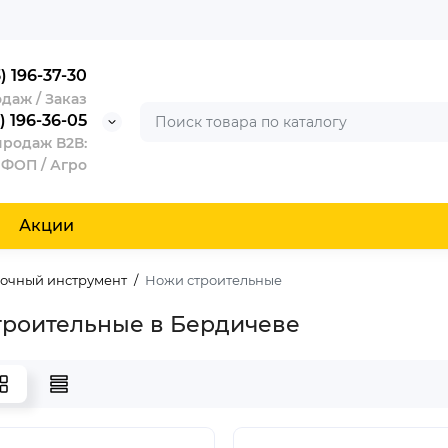
) 196-37-30
даж / Заказ
) 196-36-05
продаж В2В:
 ФОП / Агро
Акции
очный инструмент
Ножи строительные
троительные в Бердичеве