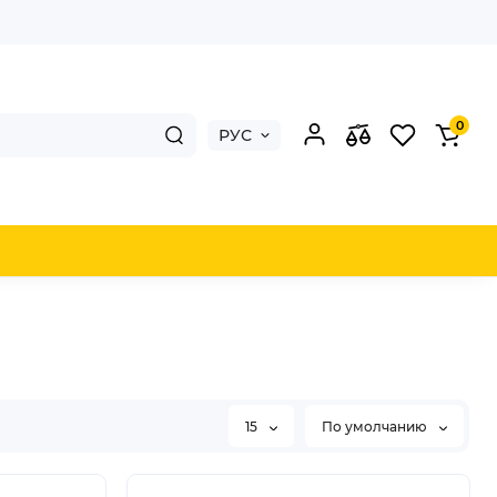
0
РУС
15
По умолчанию