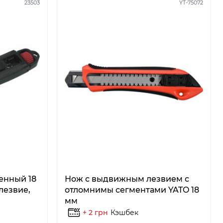
23503
YT-75072
енный 18
Нож с выдвижным лезвием с
лезвие,
отломнимы сегментами YATO 18
мм
+ 2 грн
Кэшбек