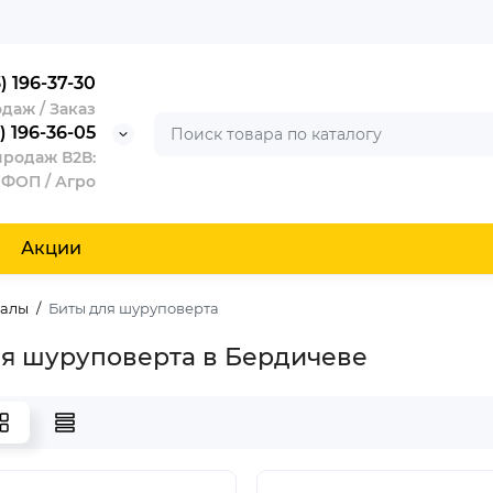
) 196-37-30
даж / Заказ
) 196-36-05
продаж В2В:
 ФОП / Агро
Акции
иалы
Биты для шуруповерта
я шуруповерта в Бердичеве