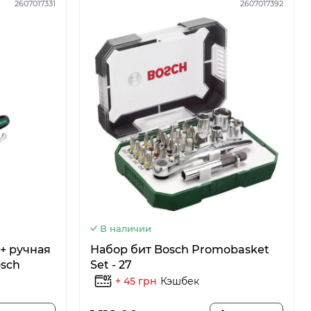
2607017331
2607017392
В наличии
 + ручная
Набор бит Bosch Promobasket
osch
Set - 27
+ 45 грн
Кэшбек