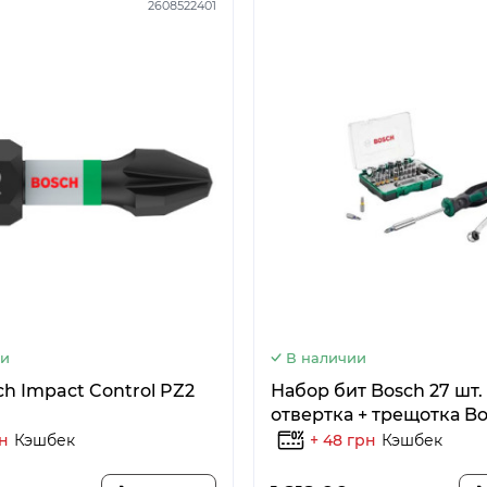
2608522401
ии
В наличии
ch Impact Control PZ2
Набор бит Bosch 27 шт.
отвертка + трещотка B
рн
Кэшбек
+ 48 грн
Кэшбек