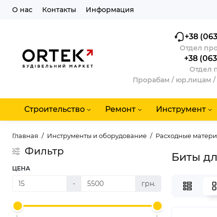
О нас
Контакты
Информация
+38 (063
Отдел про
+38 (063
Отдел 
Прорабам / юр.лицам /
Строительство
Ремонт
Инструмент
Главная
Инструменты и оборудование
Расходные матер
Фильтр
Биты дл
ЦЕНА
-
грн.