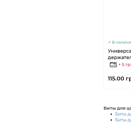
В налич
Универс
держател
+ 5 г
115.00 г
Биты для ш
Биты д
Биты д