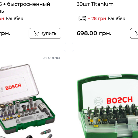
S + быстросменный
30шт Titanium
ль
рн
Кэшбек
+ 28 грн
Кэшбек
грн.
698.00 грн.
Купить
2607017160