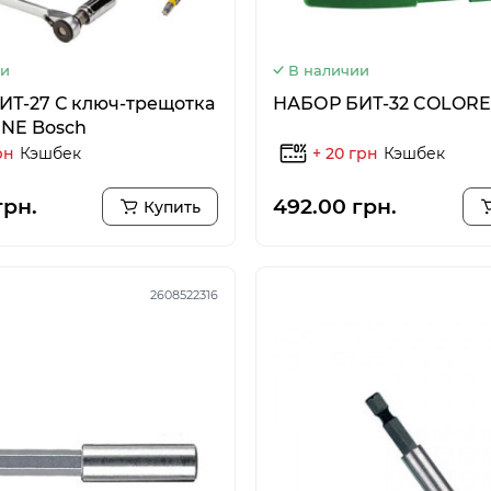
ии
В наличии
Т-27 С ключ-трещотка
НАБОР БИТ-32 COLORE
NE Bosch
рн
Кэшбек
+ 20 грн
Кэшбек
грн.
492.00 грн.
Купить
2608522316