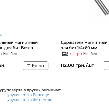
ии
альный магнитный
Держатель магнитный 
ь для бит Bosch
для бит 1/4х60 мм
рн
Кэшбек
+ 4 грн
Кэшбек
рн.
112.00 грн./шт
Купить
уруповерта в других регионах:
ля шуруповерта в Виннице
ля шуруповерта в Житомире