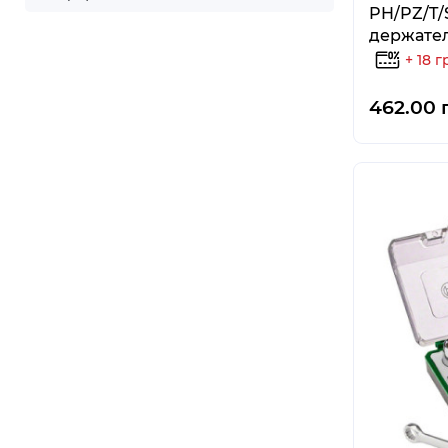
PH/PZ/T/
держате
+ 18 г
462.00 