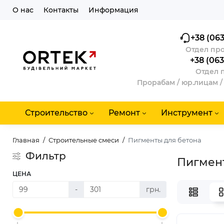
О нас
Контакты
Информация
+38 (063
Отдел про
+38 (063
Отдел 
Прорабам / юр.лицам /
Строительство
Ремонт
Инструмент
Главная
Строительные смеси
Пигменты для бетона
Фильтр
Пигмент
ЦЕНА
-
грн.