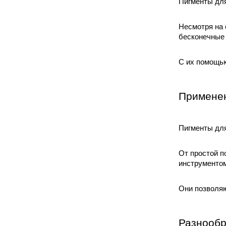
Пигменты для
Несмотря на 
бесконечные 
С их помощью
Применен
Пигменты для
От простой п
инструментом
Они позволяю
Разнообр