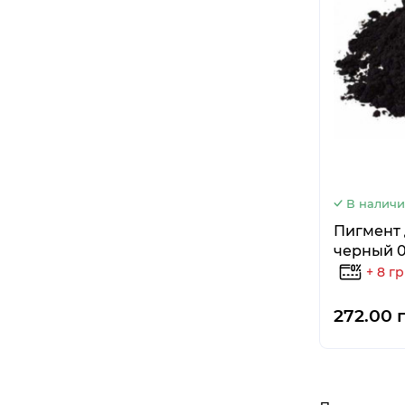
В налич
Пигмент 
черный 0
+ 8 г
272.00 