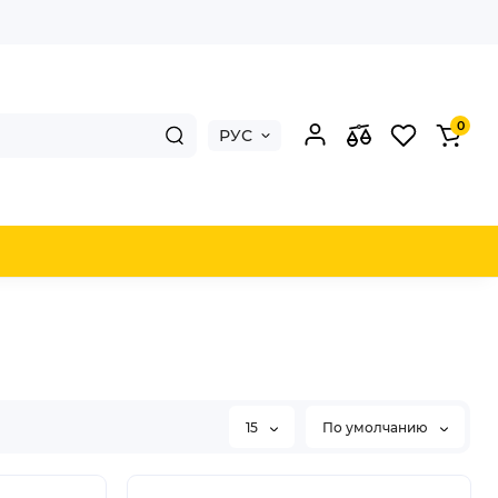
0
РУС
15
По умолчанию