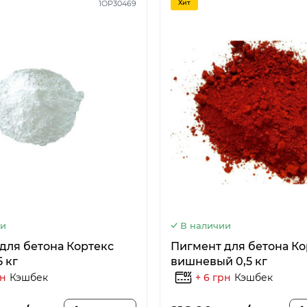
1OP30469
Хит
ии
В наличии
для бетона Кортекс
Пигмент для бетона Ко
 кг
вишневый 0,5 кг
рн
Кэшбек
+ 6 грн
Кэшбек