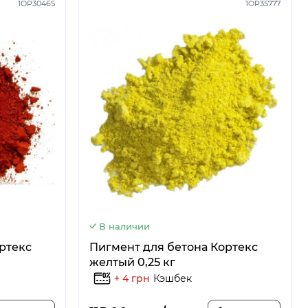
1OP30465
1OP35777
В наличии
ртекс
Пигмент для бетона Кортекс
желтый 0,25 кг
+ 4 грн
Кэшбек