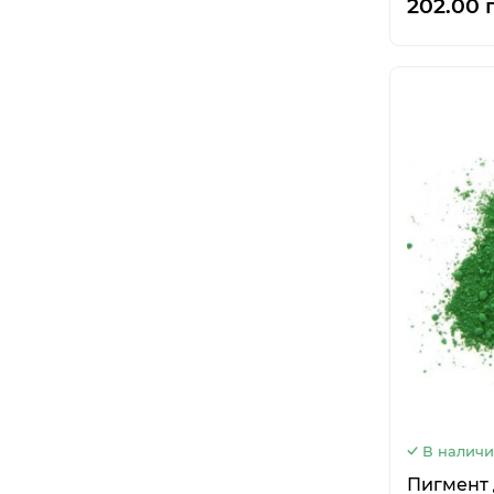
202.00 
В налич
Пигмент 