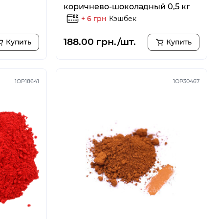
коричнево-шоколадный 0,5 кг
+ 6 грн
Кэшбек
188.00 грн./шт.
Купить
Купить
1OP18641
1OP30467