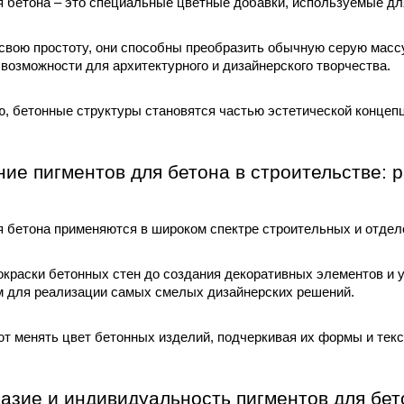
 бетона – это специальные цветные добавки, используемые для
свою простоту, они способны преобразить обычную серую массу
возможности для архитектурного и дизайнерского творчества. 
, бетонные структуры становятся частью эстетической концеп
ие пигментов для бетона в строительстве: 
 бетона применяются в широком спектре строительных и отдело
окраски бетонных стен до создания декоративных элементов и 
 для реализации самых смелых дизайнерских решений. 
т менять цвет бетонных изделий, подчеркивая их формы и текст
азие и индивидуальность пигментов для бето