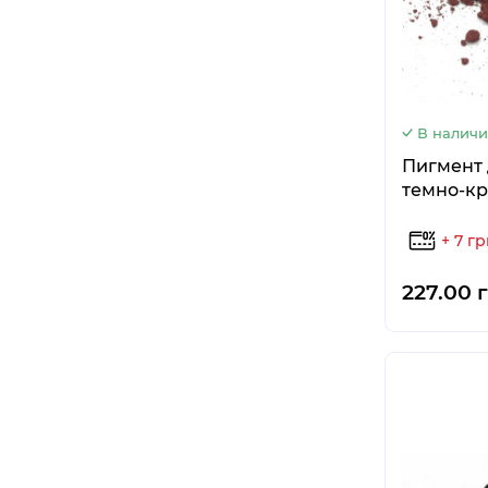
В налич
Пигмент 
темно-кр
+ 7 г
227.00 