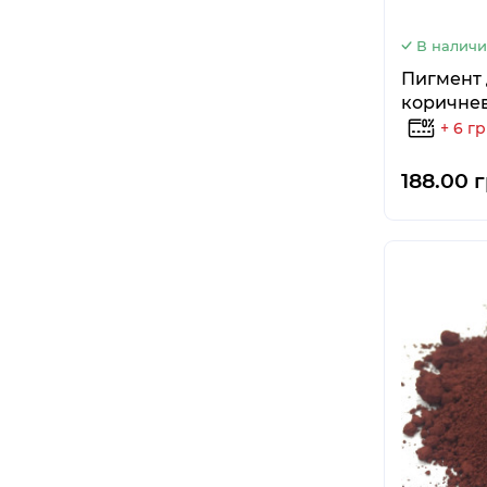
В налич
Пигмент 
коричнев
+ 6 г
188.00 г