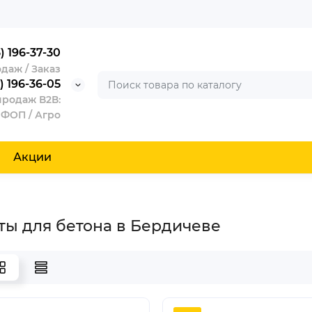
) 196-37-30
даж / Заказ
) 196-36-05
продаж В2В:
 ФОП / Агро
Акции
ы для бетона в Бердичеве