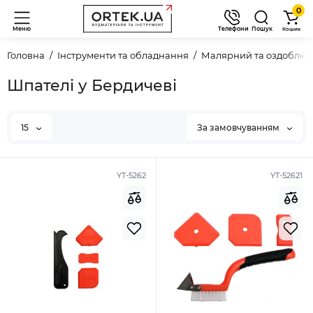
0
Меню
Телефони
Пошук
Кошик
Головна
Інструменти та обладнання
Малярний та оздоблюв
Шпателі у Бердичеві
15
За замовчуванням
YT-5262
YT-52621