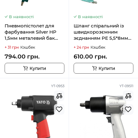
В наявності
В наявності
Пневмопістолет для
Шланг спіральний із
фарбування Silver НР
швидкорозємним
1,5мм металевий бак
зєднанням РЕ 5,5*8мм
500мл 1/4 BlackStar
15м BlackStar
+ 31 грн
Кэшбек
+ 24 грн
Кэшбек
794.00 грн.
610.00 грн.
Купити
Купити
YT-0953
YT-09511