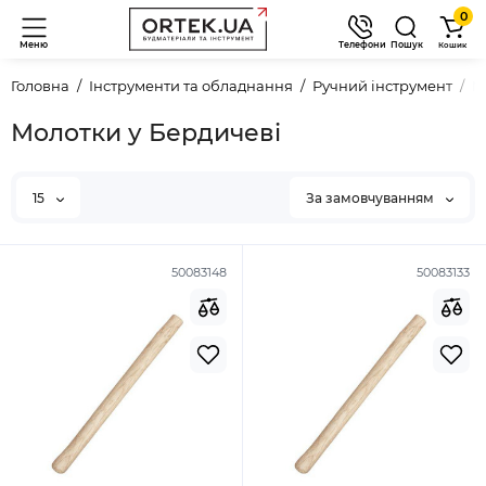
0
Меню
Телефони
Пошук
Кошик
Головна
Інструменти та обладнання
Ручний інструмент
М
Молотки у Бердичеві
15
За замовчуванням
50083148
50083133