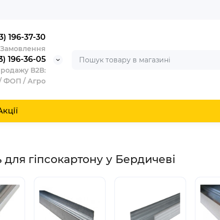
3) 196-37-30
/ Замовлення
3) 196-36-05
продажу В2В:
/ ФОП / Агро
Акції
 для гіпсокартону у Бердичеві