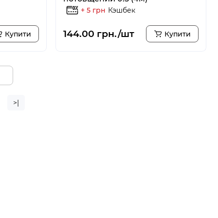
+ 5 грн
Кэшбек
144.00 грн./шт
Купити
Купити
е
>|