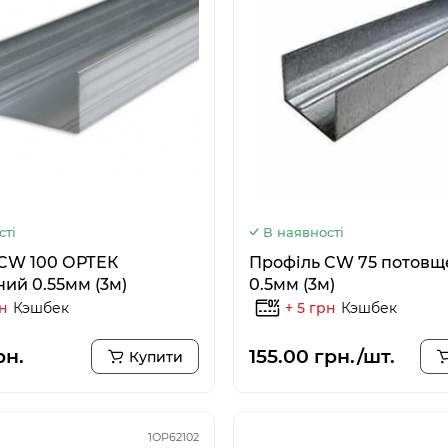
сті
В наявності
CW 100 ОРТЕК
Профіль CW 75 потов
ий 0.55мм (3м)
0.5мм (3м)
рн
Кэшбек
+ 5 грн
Кэшбек
рн.
155.00 грн./шт.
Купити
1ОР62102