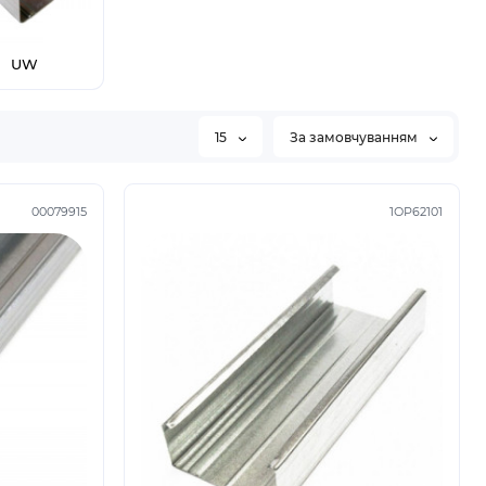
UW
15
За замовчуванням
00079915
1ОР62101