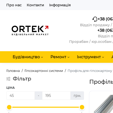
Про нас
Контакти
Інформація
+38 (06
Відділ продажу 
+38 (06
Відділ 
Прорабам / юр.особам 
Будівництво
Ремонт
Інструмент
Головна
Гіпсокартонні системи
Профіль для гіпсокартону
Фільтр
Профіль
ЦІНА
-
грн.