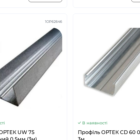
1OP62646
сті
В наявності
ЕК UW 75
Профіль ОРТЕК CD 60 0
ий 0.5мм (3м)
3м