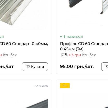
сті
В наявності
CD 60 Стандарт 0.40мм,
Профіль CD 60 Стандар
0.45мм (3м)
рн
Кэшбек
+ 3 грн
Кэшбек
рн./шт
95.00 грн./шт.
Купити
1ОР64846
Хiт