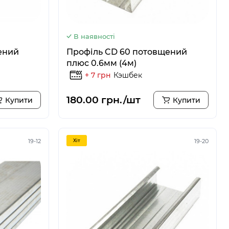
В наявності
ений
Профіль CD 60 потовщений
плюс 0.6мм (4м)
+ 7 грн
Кэшбек
180.00 грн./шт
Купити
Купити
19-12
Хiт
19-20