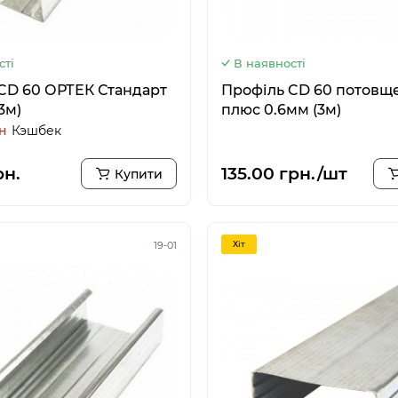
сті
В наявності
CD 60 ОРТЕК Стандарт
Профіль CD 60 потовщ
3м)
плюс 0.6мм (3м)
рн
Кэшбек
рн.
135.00 грн./шт
Купити
19-01
Хiт