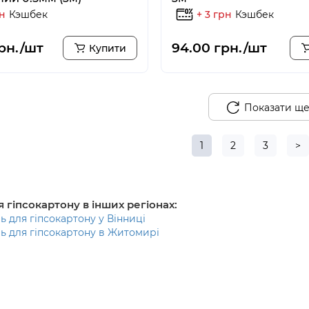
рн
Кэшбек
+ 3 грн
Кэшбек
грн./шт
94.00 грн./шт
Купити
Показати щ
1
2
3
>
 гіпсокартону в інших регіонах:
ь для гіпсокартону у Вінниці
ь для гіпсокартону в Житомирі