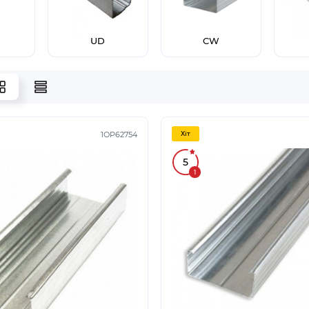
UD
CW
1ОР62754
Хiт
5
1