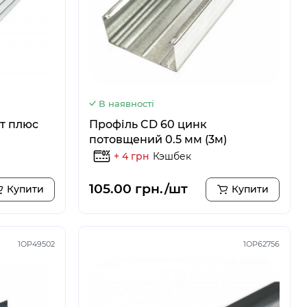
В наявності
т плюс
Профіль CD 60 цинк
потовщений 0.5 мм (3м)
+ 4 грн
Кэшбек
105.00 грн./шт
Купити
Купити
1OP49502
1ОР62756