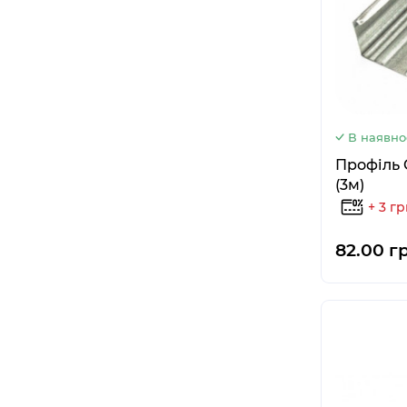
В наявно
Профіль 
(3м)
+ 3 г
82.00 г