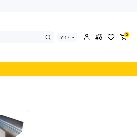
0
УКР