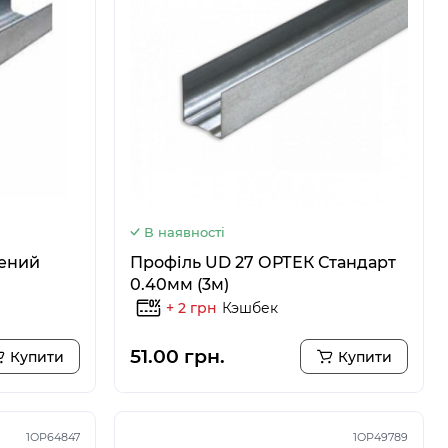
В наявності
щений
Профіль UD 27 ОРТЕК Стандарт
0.40мм (3м)
+ 2 грн
Кэшбек
51.00 грн.
Купити
Купити
1ОР64847
1ОР49789