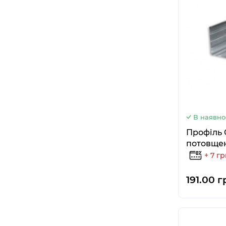
В наявно
Профіль 
потовщен
+ 7 г
191.00 г