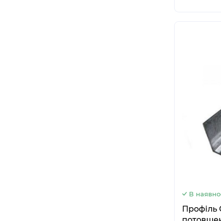
В наявно
Профіль ОРТ
потовщен