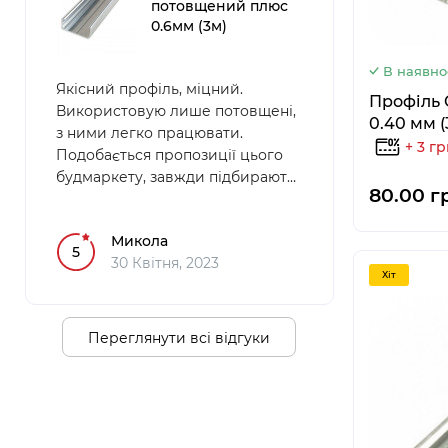
потовщений плюс
0.6мм (3м)
В наявно
Якісний профіль, міцний.
Профіль 
Використовую лише потовщені,
0.40 мм (
з ними легко працювати.
+ 3 г
Подобається пропозиції цього
будмаркету, завжди підбирають
80.00 г
якість та дають оптимальні ціни.
Микола
5
30 Квітня, 2023
Хiт
Переглянути всі відгуки