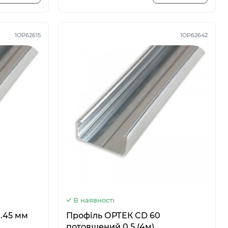
1OP62615
1OP62642
В наявності
.45 мм
Профіль ОРТЕК CD 60
потовщений 0.5 (4м)