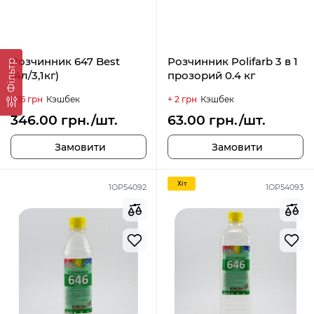
Розчинник 647 Best
Розчинник Polifarb 3 в 1
Фільтр
(4л/3,1кг)
прозорий 0.4 кг
+ 16 грн
Кэшбек
+ 2 грн
Кэшбек
346.00 грн./шт.
63.00 грн./шт.
Замовити
Замовити
Хiт
1ОР54092
1ОР54093