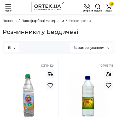
0
Меню
Телефони
Пошук
Кошик
Головна
Лакофарбові матеріали
Розчинники
Розчинники у Бердичеві
15
За замовчуванням
1ОР54324
1ОР63418