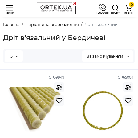
0
Меню
Телефони
Пошук
Кошик
Головна
Паркани та огородження
Дріт в'язальний
Дріт в'язальний у Бердичеві
15
За замовчуванням
1ОР39949
1ОР65004