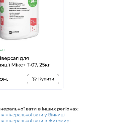
сті
іверсал для
яції Мікс+ Т-07, 25кг
рн.
Купити
неральної вати в інших регіонах:
я мінеральної вати у Вінниці
ля мінеральної вати в Житомирі