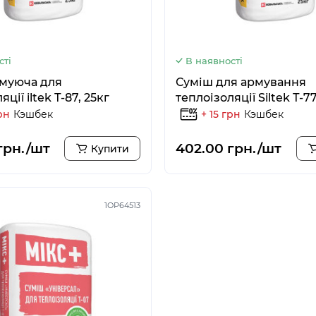
сті
В наявності
муюча для
Суміш для армування
ції iltek Т-87, 25кг
теплоізоляції Siltek Т-77
рн
Кэшбек
+ 15 грн
Кэшбек
грн./шт
402.00 грн./шт
Купити
1ОР64513