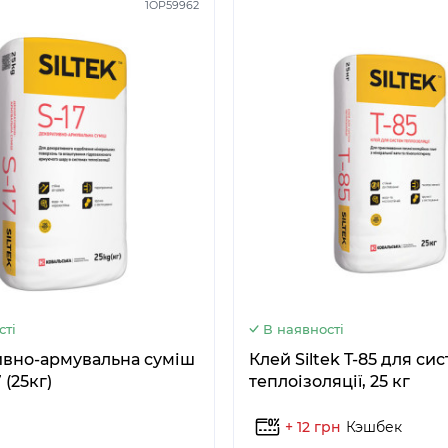
1OP59962
сті
В наявності
вно-армувальна суміш
Клей Siltek T-85 для си
7 (25кг)
теплоізоляції, 25 кг
+ 12 грн
Кэшбек