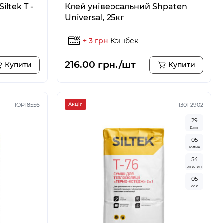
iltek T -
Клей універсальний Shpaten
Universal, 25кг
+ 3 грн
Кэшбек
216.00 грн./шт
Купити
Купити
1ОР18556
Акція
1301 2902
2
9
Днів
0
5
Годин
5
4
хвилин
0
4
сек