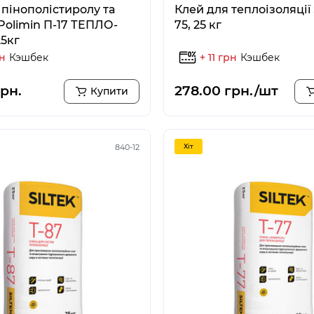
 пінополістиролу та
Клей для теплоізоляції S
Polimin П-17 ТЕПЛО-
75, 25 кг
5кг
рн
Кэшбек
+ 11 грн
Кэшбек
грн.
278.00 грн./шт
Купити
840-12
Хiт