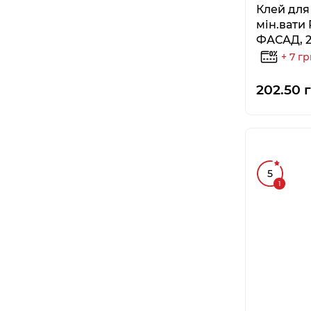
Клей для
мін.вати 
ФАСАД, 2
+ 7 г
202.50 
5
1