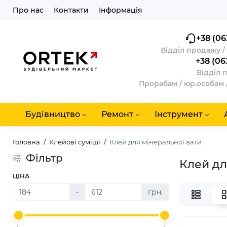
Про нас
Контакти
Інформація
+38 (06
Відділ продажу 
+38 (06
Відділ 
Прорабам / юр.особам 
Будівництво
Ремонт
Інструмент
Головна
Клейові суміші
Клей для мінеральної вати
Фільтр
Клей дл
ЦІНА
-
грн.