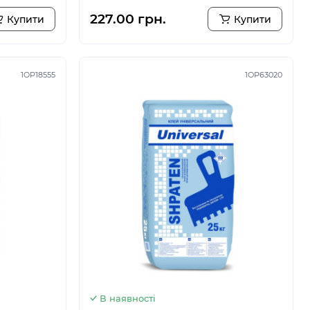
227.00 грн.
Купити
Купити
1OP18555
1ОР63020
В наявності