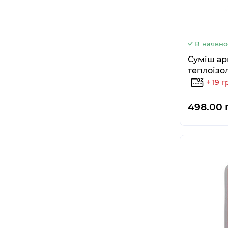
В наявно
Суміш ар
теплоізоля
+ 19 г
498.00 