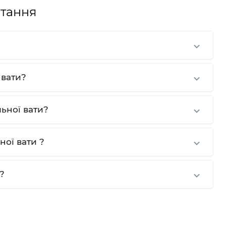
тання
 вати?
льної вати?
ної вати ?
?