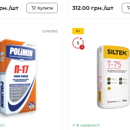
грн./шт
312.00 грн./шт
Купити
1ОР67950
Хiт
5
2
сті
В наявності