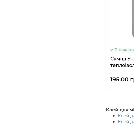
В наявно
Суміш Ун
теплоізол
195.00 г
Клей для мі
Клей дл
Клей д