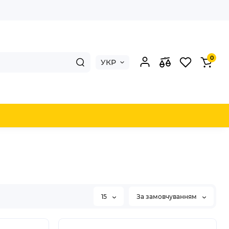
0
УКР
15
За замовчуванням