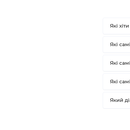
Які хіт
Які сам
Які сам
Які сам
Який ді