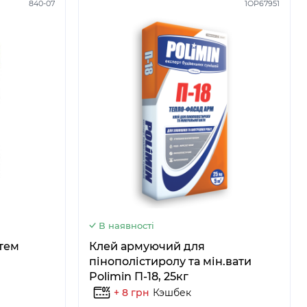
840-07
1ОР67951
В наявності
стем
Клей армуючий для
пінополістиролу та мін.вати
Polimin П-18, 25кг
+ 8 грн
Кэшбек