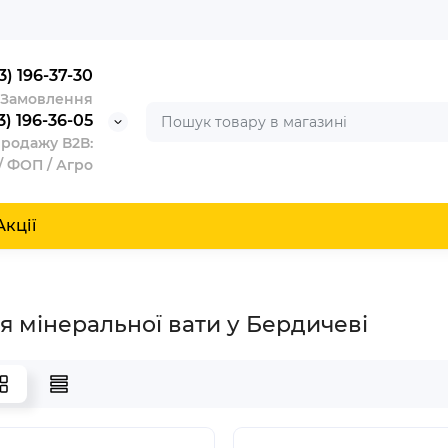
3) 196-37-30
/ Замовлення
3) 196-36-05
продажу В2В:
/ ФОП / Агро
Акції
я мінеральної вати у Бердичеві