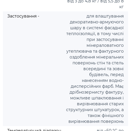
від 3 до 4,8 кг / від 5,5 до 8
кг
Застосування -
для влаштування
декоративно-армуючого
шару в системі фасадної
теплоізоляції, в тому числі
при застосуванні
мінераловатного
утеплювача та фактурного
оздоблення мінеральних
поверхонь стін та стель
всередині та зовні
будівель, перед
нанесенням водно-
дисперсійних фарб. Має
дрібнозернисту фактуру,
можливе шпаклювання і
вирівнювання старих
структурних штукатурок, а
також фінішного
вирівнювання поверхонь
Температурний діапазон
від –50 °С до