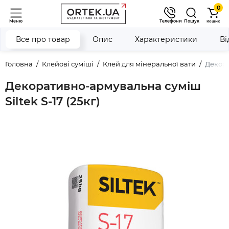
0
Меню
Телефони
Пошук
Кошик
Все про товар
Опис
Характеристики
Ві
Головна
Клейові суміші
Клей для мінеральної вати
Декора
Декоративно-армувальна суміш
Siltek S-17 (25кг)