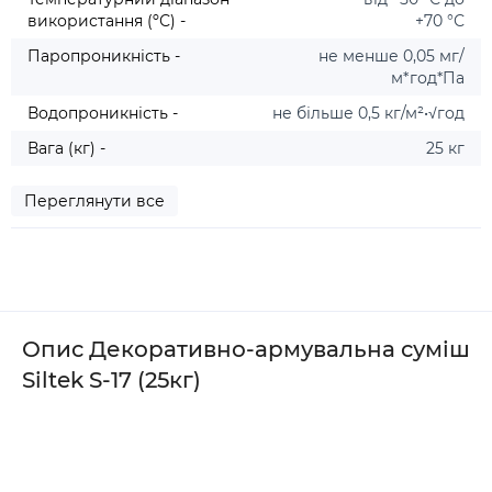
використання (ºС) -
+70 °С
Паропроникність -
не менше 0,05 мг/
м*год*Па
Водопроникність -
не більше 0,5 кг/м²•√год
Вага (кг) -
25 кг
Переглянути все
Опис Декоративно-армувальна суміш
Siltek S-17 (25кг)