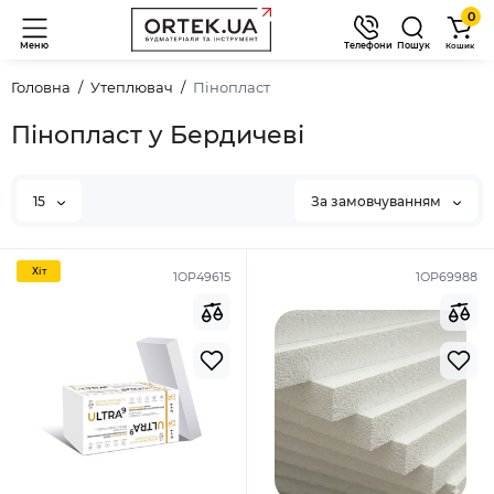
0
Меню
Телефони
Пошук
Кошик
Головна
Утеплювач
Пінопласт
Пінопласт у Бердичеві
15
За замовчуванням
Хiт
1OP49615
1ОР69988