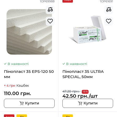
1ОР69988
1OP61691
В наявності
В наявності
Пінопласт 35 EPS-120 50
Пінопласт 35 ULTRA
мм
SPECIAL, 50мм
+ 4 грн
Кэшбек
47.20 грн.
110.00 грн.
-10 %
42.50 грн./шт
Купити
Купити
Акція
Хiт
Хiт