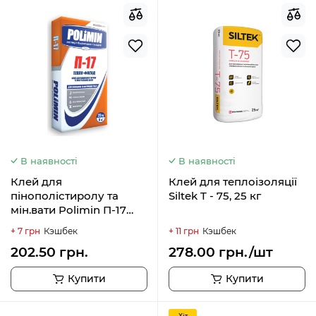
В наявності
В наявності
Клей для
Клей для теплоізоляції
пінополістиролу та
Siltek T - 75, 25 кг
мін.вати Polimin П-17
ТЕПЛО-ФАСАД, 25кг
+ 7 грн
Кэшбек
+ 11 грн
Кэшбек
202.50 грн.
278.00 грн./шт
Купити
Купити
Хiт