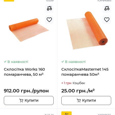
10339
1ОР64585
В наявності
В наявності
Склосітка Works 160
СклосіткаMasternet 145
помаранчева, 50 м²
помаранчева 50м²
+ 1 грн
Кэшбек
912.00 грн./рулон
25.00 грн./м²
Купити
Купити
Хiт