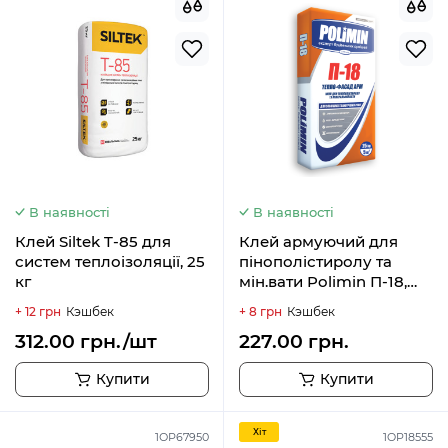
В наявності
В наявності
Клей Siltek T-85 для
Клей армуючий для
систем теплоізоляції, 25
пінополістиролу та
кг
мін.вати Polimin П-18,
25кг
+ 12 грн
Кэшбек
+ 8 грн
Кэшбек
312.00 грн./шт
227.00 грн.
Купити
Купити
Хiт
1ОР67950
1OP18555