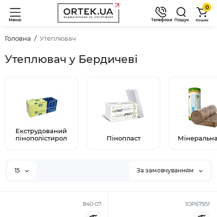
0
Меню
Телефони
Пошук
Кошик
Головна
Утеплювач
Утеплювач у Бердичеві
Екструдований
пінополістирол
Пінопласт
Мінеральна
15
За замовчуванням
840-07
1ОР67951