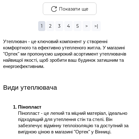
Показати ще
1
2
3
4
5
>
>|
Утеплювач - це ключовий компонент у створенні 
комфортного та ефективно утепленого житла. У магазині 
"Ортек" ми пропонуємо широкий асортимент утеплювачів 
найвищої якості, щоб зробити ваш будинок затишним та 
енергоефективним.
Види утеплювача
Пінопласт
Пінопласт - це легкий та міцний матеріал, ідеально 
підходящий для утеплення стін та стелі. Він 
забезпечує відмінну теплоізоляцію та доступний за 
вигідною ціною в магазині "Ортек" у Вінниці.