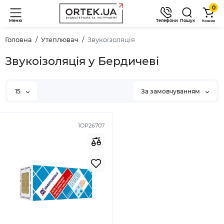
0
Меню
Телефони
Пошук
Кошик
Головна
Утеплювач
Звукоізоляція
Звукоізоляція у Бердичеві
15
За замовчуванням
1ОР26707