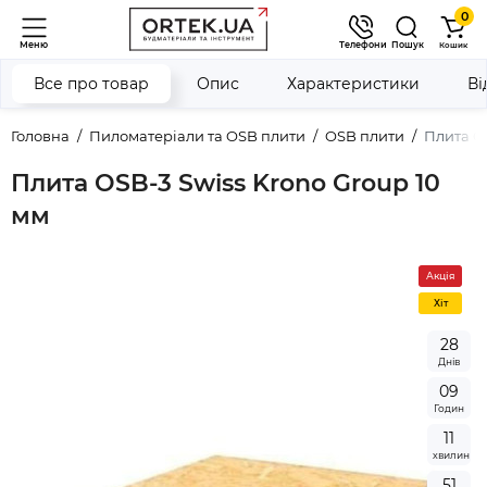
0
Меню
Телефони
Пошук
Кошик
Все про товар
Опис
Характеристики
Ві
Головна
Пиломатеріали та OSB плити
OSB плити
Плита OS
Плита OSB-3 Swiss Krono Group 10
мм
Акція
Хiт
2
8
Днів
0
9
Годин
1
1
хвилин
5
1